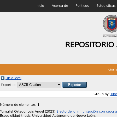
Inicio
Acerca de
Políticas
Estadísticas
REPOSITORIO
Iniciar 
Up a level
Export as
Group by:
Tip
Número de elementos:
1
.
Yamallel Ortega, Luis Angel
(2023)
Efecto de la inmunización con cepa a
Especialidad thesis, Universidad Autónoma de Nuevo León.