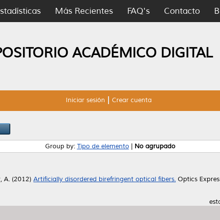
stadísticas
Más Recientes
FAQ's
Contacto
B
POSITORIO ACADÉMICO DIGITAL
Iniciar sesión
Crear cuenta
Group by:
Tipo de elemento
|
No agrupado
, A.
(2012)
Artificially disordered birefringent optical fibers.
Optics Express
est