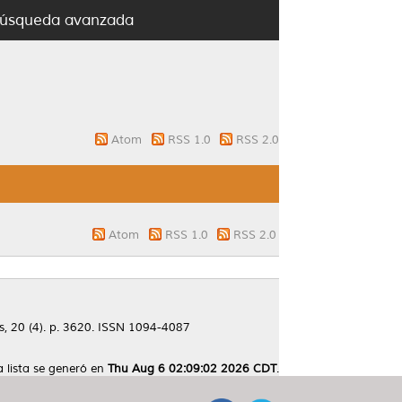
úsqueda avanzada
Atom
RSS 1.0
RSS 2.0
Atom
RSS 1.0
RSS 2.0
, 20 (4). p. 3620. ISSN 1094-4087
a lista se generó en
Thu Aug 6 02:09:02 2026 CDT
.