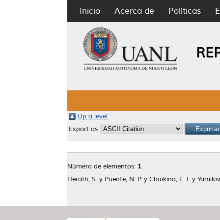
Inicio
Acerca de
Políticas
E
RE
Up a level
Export as
Número de elementos:
1
.
Herath, S.
y
Puente, N. P.
y
Chaikina, E. I.
y
Yamilov