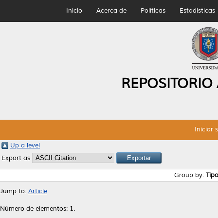
Inicio
Acerca de
Políticas
Estadísticas
REPOSITORIO
Iniciar 
Up a level
Export as
Group by:
Tip
Jump to:
Article
Número de elementos:
1
.