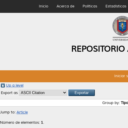
Inicio
Acerca de
Políticas
Estadísticas
REPOSITORIO
Iniciar 
Up a level
Export as
Group by:
Tip
Jump to:
Article
Número de elementos:
1
.