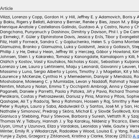
Article
Vilizzi, Lorenzo
y
Copp, Gordon H.
y
Hill, Jeffrey E.
y
Adamovich, Boris
y
A
y
Bakiu, Rigers
y
Bellati, Adriana
y
Bernier, Renée
y
Bies, Jason M.
y
Bilg
Henrique Anatole
y
Castellanos Galindo, Gustavo A.
y
Castro, Nuno
y
Ch
Dangchana, Punyanuch
y
Dashinov, Dimitriy
y
Davison, Phil I.
y
De Cama
y
Ekmekçi, F. Güler
y
Elphinstone Davis, Jessica
y
Erős, Tibor
y
Evangelist
Filiz, Halit
y
Forneck, Sandra C.
y
Gajduchenko, Helen S.
y
Gama Monteir
Glamuzina, Branko
y
Glamuzina, Luka
y
Goldsmit, Jesica
y
Gollasch, St
Phillip J.
y
He, Dekui
y
Hean, Jeffrey W.
y
Herczeg, Gábor
y
Howland, Kim
Johnsen, Stein I.
y
Kakareko, Tomasz
y
Kanongdate, Kamalaporn
y
Killi,
Oldřich
y
Kostov, Vasil
y
Koutsikos, Nicholas
y
Kozic, Sebastian
y
Kuljanis
Lorenzo
y
Lee, Laura
y
Lehtiniemi, Maiju
y
Leonardi, Giovanni
y
Leuven, 
Massimo
y
Luna, Sergio Alberto
y
Lyons, Timothy J.
y
Magellan, Kit
y
Ma
Laurence
y
McKenzie, Cynthia H.
y
Memedemin, Daniyar
y
Mendoza, Ro
Moshobane, Moleseng C.
y
Mumladze, Levan
y
Naddafi, Rahmat
y
Naja
Nimtim, Matura
y
Nolan, Emma T.
y
Occhipinti Ambrogi, Anna
y
Ojaveer
Paganelli, Daniele
y
Parretti, Paola
y
Patoka, Jiří
y
Pavia, Richard Thoma
Perdikaris, Costas
y
Pietraszewski, Dariusz
y
Piria, Marina
y
Pitois, Sophi
Qashqaei, Ali T.
y
Radočaj, Tena
y
Rahmani, Hossein
y
Raj, Smrithy
y
Ree
Peter
y
Ruykys, Laura
y
Saba, Abdulwakil O.
y
Santos, José M.
y
Sarı, H
Nathalie
y
Simonović, Predrag
y
Skóra, Michał E.
y
Slovák Švolíková, Kri
Gianluca
y
Stebbing, Paul
y
Stevove, Barbora
y
Suresh, Vettath R.
y
Szaj
Thomas W.
y
Tidbury, Hannah J.
y
Top Karakuş, Nildeniz
y
Tricarico, Elen
Uyan, Umut
y
Uzunova, Eliza
y
Vardakas, Leonidas
y
Velle, Gaute
y
Verr
Winter, Emily R.
y
Włodarczyk, Radosław
y
Wood, Louisa E.
y
Yang, Ruib
Yunjie
y
Zięba, Grzegorz
y
Zitňanová, Kristína
y
Clarke, Stacey
(2021)
A g