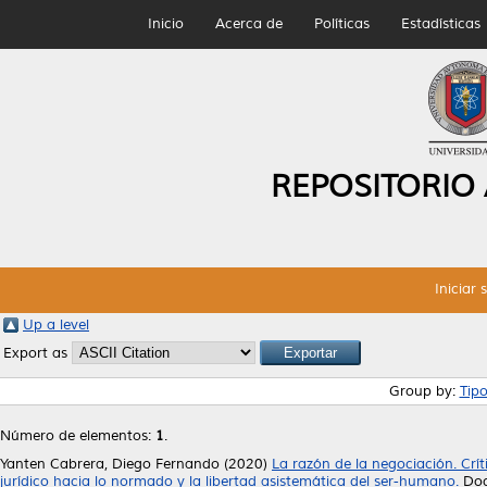
Inicio
Acerca de
Políticas
Estadísticas
REPOSITORIO
Iniciar 
Up a level
Export as
Group by:
Tip
Número de elementos:
1
.
Yanten Cabrera, Diego Fernando
(2020)
La razón de la negociación. Crít
jurídico hacia lo normado y la libertad asistemática del ser-humano.
Doc