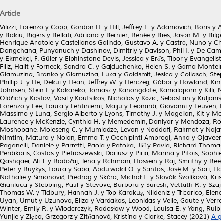
Article
Vilizzi, Lorenzo
y
Copp, Gordon H.
y
Hill, Jeffrey E.
y
Adamovich, Boris
y
A
y
Bakiu, Rigers
y
Bellati, Adriana
y
Bernier, Renée
y
Bies, Jason M.
y
Bilg
Henrique Anatole
y
Castellanos Galindo, Gustavo A.
y
Castro, Nuno
y
Ch
Dangchana, Punyanuch
y
Dashinov, Dimitriy
y
Davison, Phil I.
y
De Cama
y
Ekmekçi, F. Güler
y
Elphinstone Davis, Jessica
y
Erős, Tibor
y
Evangelist
Filiz, Halit
y
Forneck, Sandra C.
y
Gajduchenko, Helen S.
y
Gama Monteir
Glamuzina, Branko
y
Glamuzina, Luka
y
Goldsmit, Jesica
y
Gollasch, St
Phillip J.
y
He, Dekui
y
Hean, Jeffrey W.
y
Herczeg, Gábor
y
Howland, Kim
Johnsen, Stein I.
y
Kakareko, Tomasz
y
Kanongdate, Kamalaporn
y
Killi,
Oldřich
y
Kostov, Vasil
y
Koutsikos, Nicholas
y
Kozic, Sebastian
y
Kuljanis
Lorenzo
y
Lee, Laura
y
Lehtiniemi, Maiju
y
Leonardi, Giovanni
y
Leuven, 
Massimo
y
Luna, Sergio Alberto
y
Lyons, Timothy J.
y
Magellan, Kit
y
Ma
Laurence
y
McKenzie, Cynthia H.
y
Memedemin, Daniyar
y
Mendoza, Ro
Moshobane, Moleseng C.
y
Mumladze, Levan
y
Naddafi, Rahmat
y
Naja
Nimtim, Matura
y
Nolan, Emma T.
y
Occhipinti Ambrogi, Anna
y
Ojaveer
Paganelli, Daniele
y
Parretti, Paola
y
Patoka, Jiří
y
Pavia, Richard Thoma
Perdikaris, Costas
y
Pietraszewski, Dariusz
y
Piria, Marina
y
Pitois, Sophi
Qashqaei, Ali T.
y
Radočaj, Tena
y
Rahmani, Hossein
y
Raj, Smrithy
y
Ree
Peter
y
Ruykys, Laura
y
Saba, Abdulwakil O.
y
Santos, José M.
y
Sarı, H
Nathalie
y
Simonović, Predrag
y
Skóra, Michał E.
y
Slovák Švolíková, Kri
Gianluca
y
Stebbing, Paul
y
Stevove, Barbora
y
Suresh, Vettath R.
y
Szaj
Thomas W.
y
Tidbury, Hannah J.
y
Top Karakuş, Nildeniz
y
Tricarico, Elen
Uyan, Umut
y
Uzunova, Eliza
y
Vardakas, Leonidas
y
Velle, Gaute
y
Verr
Winter, Emily R.
y
Włodarczyk, Radosław
y
Wood, Louisa E.
y
Yang, Ruib
Yunjie
y
Zięba, Grzegorz
y
Zitňanová, Kristína
y
Clarke, Stacey
(2021)
A g