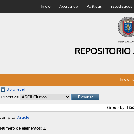
Inicio
Acerca de
Políticas
Estadísticas
REPOSITORIO
Iniciar 
Up a level
Export as
Group by:
Tip
Jump to:
Article
Número de elementos:
1
.