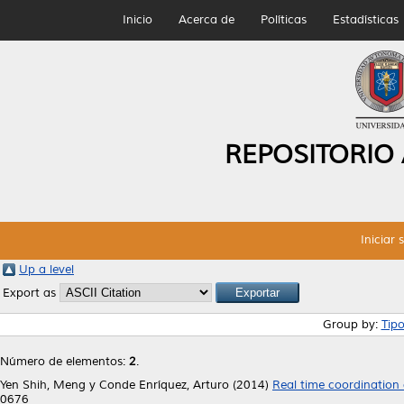
Inicio
Acerca de
Políticas
Estadísticas
REPOSITORIO
Iniciar 
Up a level
Export as
Group by:
Tip
Número de elementos:
2
.
Yen Shih, Meng
y
Conde Enríquez, Arturo
(2014)
Real time coordination 
0676