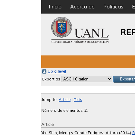
Inicio
Acerca de
Políticas
E
RE
Up a level
Export as
Jump to:
Article
|
Tesis
Número de elementos:
2
.
Article
Yen Shih, Meng
y
Conde Enríquez, Arturo
(2014)
R