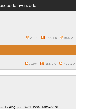
úsqueda avanzada
Atom
RSS 1.0
RSS 2.0
Atom
RSS 1.0
RSS 2.0
́as, 17 (65). pp. 52-63. ISSN 1405-0676