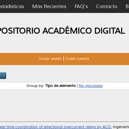
stadísticas
Más Recientes
FAQ's
Contacto
B
POSITORIO ACADÉMICO DIGITAL
Iniciar sesión
Crear cuenta
Group by:
Tipo de elemento
|
No agrupado
eal time coordination of directional overcurrent relays by ACO.
Ingenieri