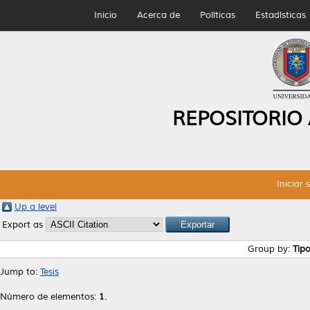
Inicio
Acerca de
Políticas
Estadísticas
REPOSITORIO
Iniciar 
Up a level
Export as
Group by:
Tip
Jump to:
Tesis
Número de elementos:
1
.