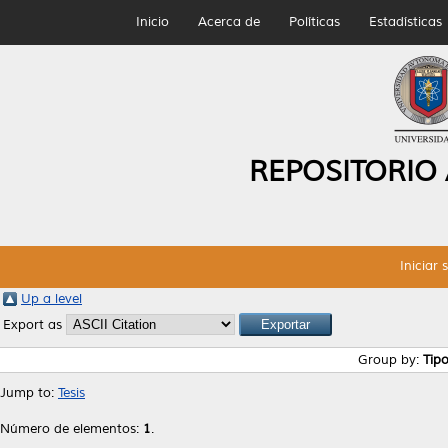
Inicio
Acerca de
Políticas
Estadísticas
REPOSITORIO
Iniciar 
Up a level
Export as
Group by:
Tip
Jump to:
Tesis
Número de elementos:
1
.