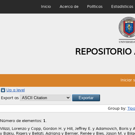
Inicio
Acerca de
Políticas
Estadísticas
REPOSITORIO
Iniciar 
Up a level
Export as
Group by:
Tip
Número de elementos:
1
.
Vilizzi, Lorenzo
y
Copp, Gordon H.
y
Hill, Jeffrey E.
y
Adamovich, Boris
y
A
y
Bakiu, Rigers
y
Bellati, Adriana
y
Bernier, Renée
y
Bies, Jason M.
y
Bilg