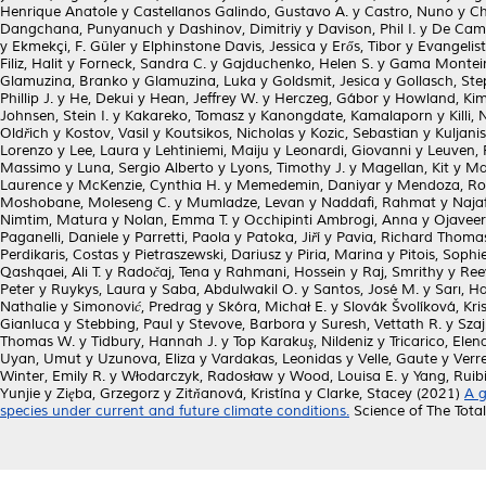
Henrique Anatole
y
Castellanos Galindo, Gustavo A.
y
Castro, Nuno
y
Ch
Dangchana, Punyanuch
y
Dashinov, Dimitriy
y
Davison, Phil I.
y
De Cama
y
Ekmekçi, F. Güler
y
Elphinstone Davis, Jessica
y
Erős, Tibor
y
Evangelist
Filiz, Halit
y
Forneck, Sandra C.
y
Gajduchenko, Helen S.
y
Gama Monteir
Glamuzina, Branko
y
Glamuzina, Luka
y
Goldsmit, Jesica
y
Gollasch, St
Phillip J.
y
He, Dekui
y
Hean, Jeffrey W.
y
Herczeg, Gábor
y
Howland, Kim
Johnsen, Stein I.
y
Kakareko, Tomasz
y
Kanongdate, Kamalaporn
y
Killi,
Oldřich
y
Kostov, Vasil
y
Koutsikos, Nicholas
y
Kozic, Sebastian
y
Kuljanis
Lorenzo
y
Lee, Laura
y
Lehtiniemi, Maiju
y
Leonardi, Giovanni
y
Leuven, 
Massimo
y
Luna, Sergio Alberto
y
Lyons, Timothy J.
y
Magellan, Kit
y
Ma
Laurence
y
McKenzie, Cynthia H.
y
Memedemin, Daniyar
y
Mendoza, Ro
Moshobane, Moleseng C.
y
Mumladze, Levan
y
Naddafi, Rahmat
y
Naja
Nimtim, Matura
y
Nolan, Emma T.
y
Occhipinti Ambrogi, Anna
y
Ojaveer
Paganelli, Daniele
y
Parretti, Paola
y
Patoka, Jiří
y
Pavia, Richard Thoma
Perdikaris, Costas
y
Pietraszewski, Dariusz
y
Piria, Marina
y
Pitois, Sophi
Qashqaei, Ali T.
y
Radočaj, Tena
y
Rahmani, Hossein
y
Raj, Smrithy
y
Ree
Peter
y
Ruykys, Laura
y
Saba, Abdulwakil O.
y
Santos, José M.
y
Sarı, H
Nathalie
y
Simonović, Predrag
y
Skóra, Michał E.
y
Slovák Švolíková, Kri
Gianluca
y
Stebbing, Paul
y
Stevove, Barbora
y
Suresh, Vettath R.
y
Szaj
Thomas W.
y
Tidbury, Hannah J.
y
Top Karakuş, Nildeniz
y
Tricarico, Elen
Uyan, Umut
y
Uzunova, Eliza
y
Vardakas, Leonidas
y
Velle, Gaute
y
Verr
Winter, Emily R.
y
Włodarczyk, Radosław
y
Wood, Louisa E.
y
Yang, Ruib
Yunjie
y
Zięba, Grzegorz
y
Zitňanová, Kristína
y
Clarke, Stacey
(2021)
A g
species under current and future climate conditions.
Science of The Tota