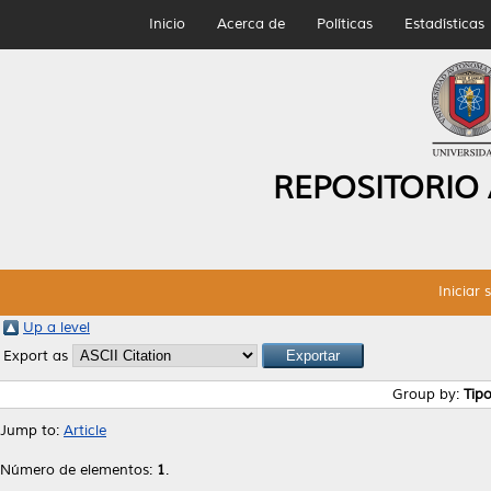
Inicio
Acerca de
Políticas
Estadísticas
REPOSITORIO
Iniciar 
Up a level
Export as
Group by:
Tip
Jump to:
Article
Número de elementos:
1
.