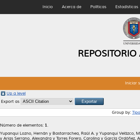
Inicio
Acerca de
Políticas
Estadísticas
REPOSITORIO
Iniciar 
Up a level
Export as
Group by:
Tip
Número de elementos:
1
.
Yupanqui Lozno, Hernán
y
Bastarrachea, Raúl A.
y
Yupanqui Velázco, Ma
y
Arias Serrano, Alexandra
y
Torres Forero, Carolina
y
García Ordóñez, A