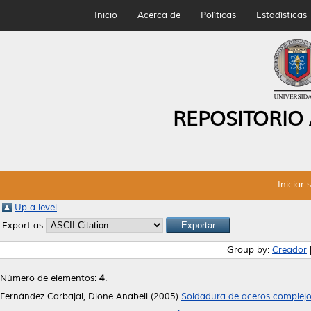
Inicio
Acerca de
Políticas
Estadísticas
REPOSITORIO
Iniciar 
Up a level
Export as
Group by:
Creador
Número de elementos:
4
.
Fernández Carbajal, Dione Anabeli
(2005)
Soldadura de aceros complejo