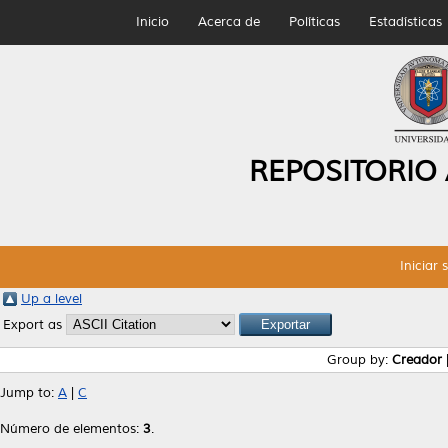
Inicio
Acerca de
Políticas
Estadísticas
REPOSITORIO
Iniciar 
Up a level
Export as
Group by:
Creador
Jump to:
A
|
C
Número de elementos:
3
.