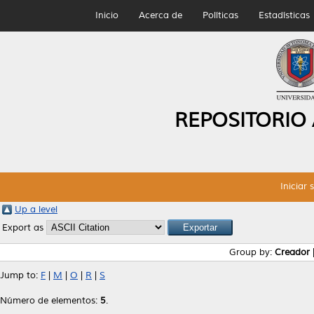
Inicio
Acerca de
Políticas
Estadísticas
REPOSITORIO
Iniciar 
Up a level
Export as
Group by:
Creador
Jump to:
F
|
M
|
O
|
R
|
S
Número de elementos:
5
.