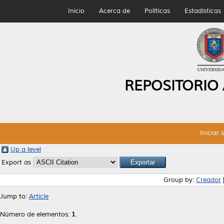
Inicio
Acerca de
Políticas
Estadísticas
REPOSITORIO
Iniciar 
Up a level
Export as
Group by:
Creador
Jump to:
Article
Número de elementos:
1
.