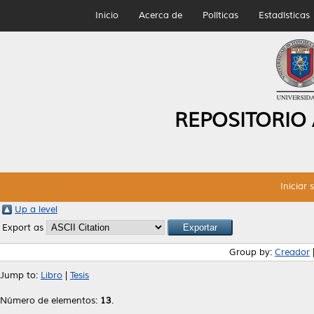
Inicio
Acerca de
Políticas
Estadísticas
REPOSITORIO
Iniciar 
Up a level
Export as
Group by:
Creador
Jump to:
Libro
|
Tesis
Número de elementos:
13
.