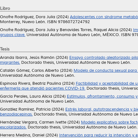
Libro
Onofre Rodríguez, Dora Julia
(2024)
Adolescentes con síndrome metabóli
Monterrey, Nuevo León. ISBN 9786072724792
Onofre Rodríguez, Dora Julia
y
Benavides Torres, Raquel Alicia
(2024)
Im
grupos clave.
Universidad Autónoma de Nuevo León, MÉXICO. ISBN 9
Tesis
Aranda Ibarra, Jesús Ramón
(2024)
Ensayo controlado aleatorizado pilot
migrantes.
Doctorado thesis, Universidad Autónoma de Nuevo León.
Catalán Gómez, Carlos Alberto
(2024)
Modelo de conducta sexual para 
Universidad Autónoma de Nuevo León.
Espinosa Rivera, Beatriz Paulina
(2024)
Factibilidad y aceptabilidad de
enfermería que atendió pacientes COVID-19.
Doctorado thesis, Univers
García Perales, Laura Alicia
(2024)
Estímulos, afrontamiento, consumo 
Universidad Autónoma de Nuevo León.
González Ramírez, Patricia
(2024)
Estrés laboral, autotrascendencia y b
benzodiacepinas.
Doctorado thesis, Universidad Autónoma de Nuevo Le
Hernández Vergara, Carmen Ivette
(2024)
Modelo explicativo sobre facto
escolarizados.
Doctorado thesis, Universidad Autónoma de Nuevo León.
Herrera Medina, Daniel
(2024)
Intervención para reducir la intención y 