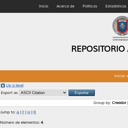
Inicio
Acerca de
Políticas
Estadísticas
REPOSITORIO
Iniciar 
Up a level
Export as
Group by:
Creador
Jump to:
A
|
F
|
H
|
R
Número de elementos:
4
.