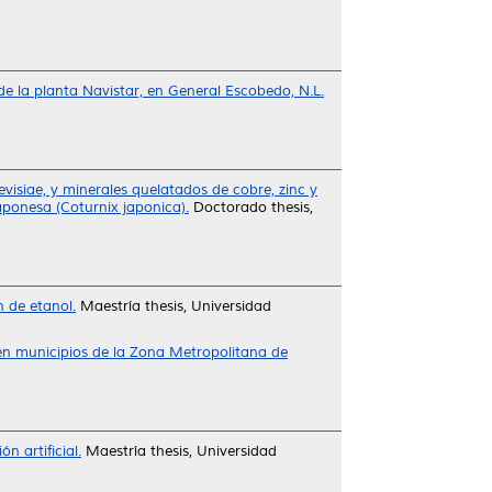
de la planta Navistar, en General Escobedo, N.L.
isiae, y minerales quelatados de cobre, zinc y
japonesa (Coturnix japonica).
Doctorado thesis,
n de etanol.
Maestría thesis, Universidad
 en municipios de la Zona Metropolitana de
 artificial.
Maestría thesis, Universidad