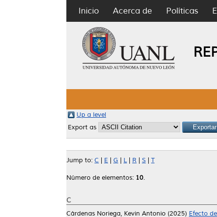
Inicio
Acerca de
Políticas
E
RE
Up a level
Export as
Jump to:
C
|
E
|
G
|
L
|
R
|
S
|
T
Número de elementos:
10
.
C
Cárdenas Noriega, Kevin Antonio
(2025)
Efecto de