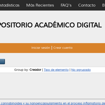
stadísticas
Más Recientes
FAQ's
Contacto
B
POSITORIO ACADÉMICO DIGITAL
Iniciar sesión
Crear cuenta
Group by:
Creador
|
Tipo de elemento
|
No agrupado
 cannabinoides y su nanoencapsulamiento en el proceso inflamatorio de