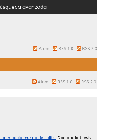
úsqueda avanzada
Atom
RSS 1.0
RSS 2.0
Atom
RSS 1.0
RSS 2.0
 un modelo murino de colitis.
Doctorado thesis,