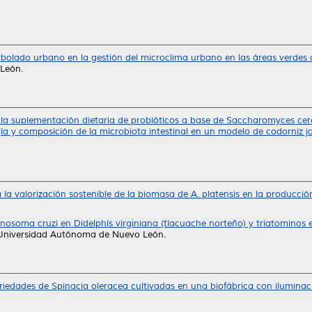
arbolado urbano en la gestión del microclima urbano en las áreas verdes 
León.
 la suplementación dietaria de probióticos a base de Saccharomyces cerev
logía y composición de la microbiota intestinal en un modelo de codorniz 
a la valorización sostenible de la biomasa de A. platensis en la producció
nosoma cruzi en Didelphis virginiana (tlacuache norteño) y triatominos
 Universidad Autónoma de Nuevo León.
iedades de Spinacia oleracea cultivadas en una biofábrica con iluminación