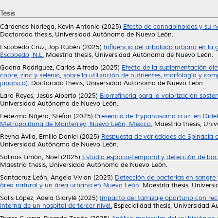
Tesis
Cárdenas Noriega, Kevin Antonio
(2025)
Efecto de cannabinoides y su n
Doctorado thesis, Universidad Autónoma de Nuevo León.
Escobedo Cruz, Jop Rubén
(2025)
Influencia del arbolado urbano en la 
Escobedo, N.L.
Maestría thesis, Universidad Autónoma de Nuevo León.
Gaona Rodríguez, Carlos Alfredo
(2025)
Efecto de la suplementación die
cobre, zinc y selenio, sobre la utilización de nutrientes, morfología y c
japonica).
Doctorado thesis, Universidad Autónoma de Nuevo León.
Lara Reyes, Jesús Alberto
(2025)
Biorrefinería para la valorización soste
Universidad Autónoma de Nuevo León.
Ledezma Nájera, Stefan
(2025)
Presencia de Trypanosoma cruzi en Didelp
Metropolitana de Monterrey, Nuevo León, México.
Maestría thesis, Uni
Reyna Ávila, Emilio Daniel
(2025)
Respuesta de variedades de Spinacia ol
Universidad Autónoma de Nuevo León.
Salinas Limón, Noel
(2025)
Estudio espacio-temporal y detección de bac
Maestría thesis, Universidad Autónoma de Nuevo León.
Santacruz León, Angela Vivian
(2025)
Detección de bacterias en sangre 
área natural y un área urbana en Nuevo León.
Maestría thesis, Univer
Solis López, Adela Glorylé
(2025)
Impacto del tamizaje oportuno con reco
interna de un hospital de tercer nivel.
Especialidad thesis, Universidad