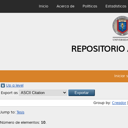
Inicio
Acerca de
Políticas
Estadísticas
REPOSITORIO
Iniciar 
Up a level
Export as
Group by:
Creador
Jump to:
Tesis
Número de elementos:
10
.