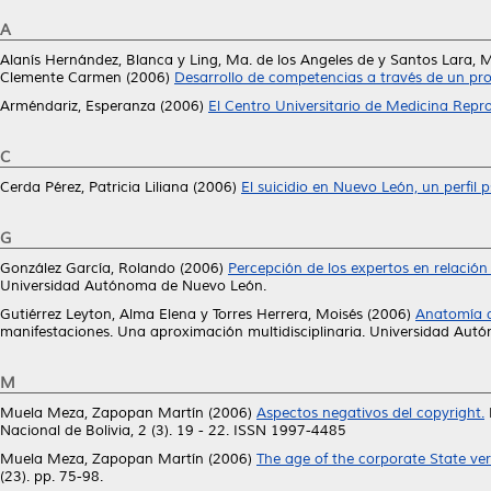
A
Alanís Hernández, Blanca
y
Ling, Ma. de los Angeles de
y
Santos Lara, M
Clemente Carmen
(2006)
Desarrollo de competencias a través de un proy
Arméndariz, Esperanza
(2006)
El Centro Universitario de Medicina Repro
C
Cerda Pérez, Patricia Liliana
(2006)
El suicidio en Nuevo León, un perfil p
G
González García, Rolando
(2006)
Percepción de los expertos en relación
Universidad Autónoma de Nuevo León.
Gutiérrez Leyton, Alma Elena
y
Torres Herrera, Moisés
(2006)
Anatomía de
manifestaciones. Una aproximación multidisciplinaria. Universidad Autó
M
Muela Meza, Zapopan Martín
(2006)
Aspectos negativos del copyright.
Nacional de Bolivia, 2 (3). 19 - 22. ISSN 1997-4485
Muela Meza, Zapopan Martín
(2006)
The age of the corporate State ver
(23). pp. 75-98.