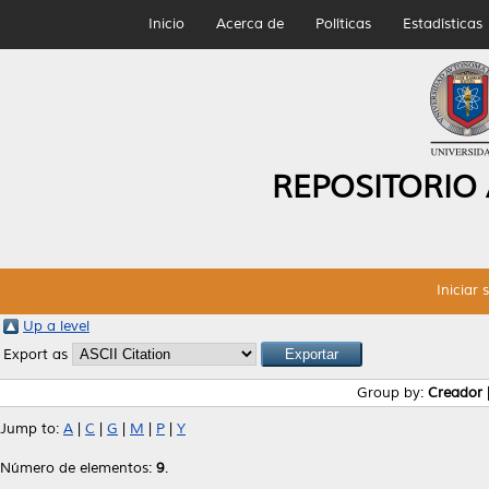
Inicio
Acerca de
Políticas
Estadísticas
REPOSITORIO
Iniciar 
Up a level
Export as
Group by:
Creador
Jump to:
A
|
C
|
G
|
M
|
P
|
Y
Número de elementos:
9
.