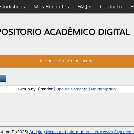
stadísticas
Más Recientes
FAQ's
Contacto
B
POSITORIO ACADÉMICO DIGITAL
Iniciar sesión
Crear cuenta
Group by:
Creador
|
Tipo de elemento
|
No agrupado
, Alma E.
(2025)
Bridging Media and Information Literacywith Experientia