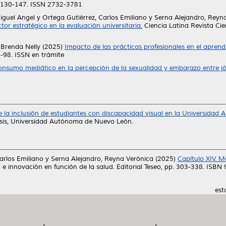
p. 130-147. ISSN 2732-3781
iguel Angel
y
Ortega Gutiérrez, Carlos Emiliano
y
Serna Alejandro, Reyn
or estratégico en la evaluación universitaria.
Ciencia Latina Revista Cien
 Brenda Nelly
(2025)
Impacto de las prácticas profesionales en el aprendiz
0-98. ISSN en trámite
onsumo mediático en la percepción de la sexualidad y embarazo entre j
e la inclusión de estudiantes con discapacidad visual en la Universidad
is, Universidad Autónoma de Nuevo León.
arlos Emiliano
y
Serna Alejandro, Reyna Verónica
(2025)
Capítulo XIV. M
 e innovación en función de la salud. Editorial Teseo, pp. 303-338. ISB
est