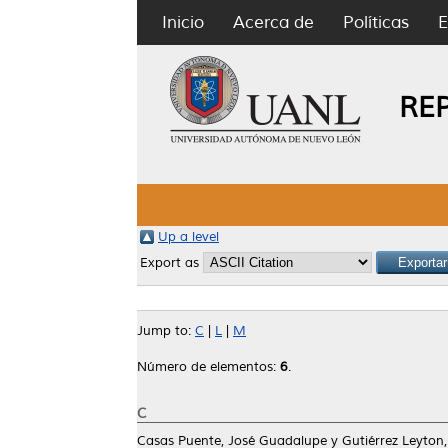
Inicio
Acerca de
Políticas
E
RE
Up a level
Export as
Jump to:
C
|
L
|
M
Número de elementos:
6
.
C
Casas Puente, José Guadalupe
y
Gutiérrez Leyton