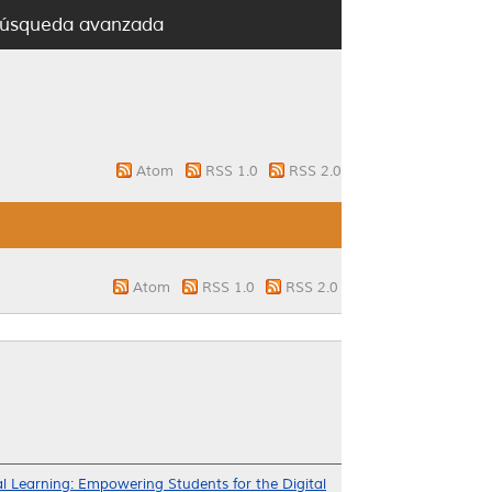
úsqueda avanzada
Atom
RSS 1.0
RSS 2.0
Atom
RSS 1.0
RSS 2.0
l Learning: Empowering Students for the Digital