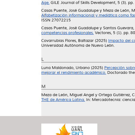
Age.
GILE Journal of Skills Development, 5 (3). p
Casas Puente, José Guadalupe
y
Meza de León, M
Alfabetización informacional y mediática como fact
ISSN 27072215
Casas Puente, José Guadalupe
y
Santos Guevara,
competencias profesionales.
Vectores, 5 (1). pp. 8
Covarrubias Flores, Baltazar
(2025)
Impacto del c
Universidad Autónoma de Nuevo León.
L
Luna Maldonado, Urbano
(2025)
Percepción sobr
mejorar el rendimiento académico.
Doctorado thes
M
Meza de León, Miguel Angel
y
Ortega Gutiérrez, C
THE de América Latina.
In: Mercadotecnia: ciencia