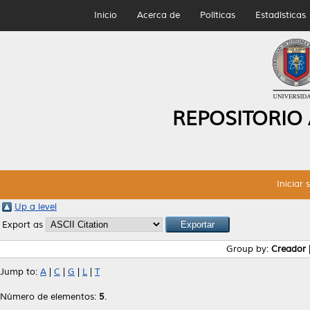
Inicio
Acerca de
Políticas
Estadísticas
REPOSITORIO
Iniciar 
Up a level
Export as
Group by:
Creador
Jump to:
A
|
C
|
G
|
L
|
T
Número de elementos:
5
.