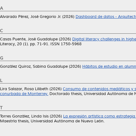
A
Alvarado Pérez, José Gregorio Jr.
(2026)
Dashboard de datos - Arquitectu
C
Casas Puente, José Guadalupe
(2026)
Digital literacy challenges in high
Literacy, 20 (1). pp. 71-91. ISSN 1750-5968
G
González Quiroz, Sabina Guadalupe
(2026)
Hábitos de estudio en alumn
L
Lira Salazar, Rosa Lilibeth
(2026)
Consumo de contenidos mediáticos y su 
conurbada de Monterrey.
Doctorado thesis, Universidad Autónoma de 
T
Torres González, Linda Isis
(2026)
La expresión artística como estrategi
Maestría thesis, Universidad Autónoma de Nuevo León.