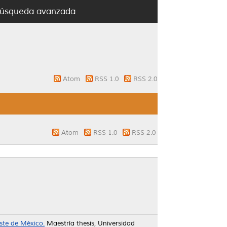
úsqueda avanzada
Atom
RSS 1.0
RSS 2.0
Atom
RSS 1.0
RSS 2.0
ste de México.
Maestría thesis, Universidad