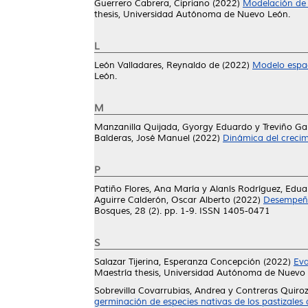
Guerrero Cabrera, Cipriano
(2022)
Modelación de 
thesis, Universidad Autónoma de Nuevo León.
L
León Valladares, Reynaldo de
(2022)
Modelo espaci
León.
M
Manzanilla Quijada, Gyorgy Eduardo
y
Treviño Ga
Balderas, José Manuel
(2022)
Dinámica del creci
P
Patiño Flores, Ana María
y
Alanís Rodríguez, Edu
Aguirre Calderón, Oscar Alberto
(2022)
Desempeño
Bosques, 28 (2). pp. 1-9. ISSN 1405-0471
S
Salazar Tijerina, Esperanza Concepción
(2022)
Eva
Maestría thesis, Universidad Autónoma de Nuevo 
Sobrevilla Covarrubias, Andrea
y
Contreras Quiroz
germinación de especies nativas de los pastizales 