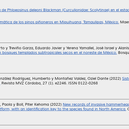
 de Phloeosinus deleoni Blackman (Curculionidae: Scolytinae) en el est
imática de los pinos piñoneros en Miquihuana, Tamaulipas, México.
Maest
rto
y
Treviño Garza, Eduardo Javier
y
Yerena Yamallel, José Israel
y
Alaní
 bosques templados subtropicales secos en el noreste de México.
Bosque
nzález Rodríguez, Humberto
y
Montañez Valdez, Oziel Dante
(2022)
Sis
.
Revista MVZ Córdoba, 27 (1). e2246. ISSN 0122-0268
e, Paola
y
Boll, Piter Kehoma
(2022)
New records of invasive hammerhead
tform, with an identification key to the species found in North America.
C