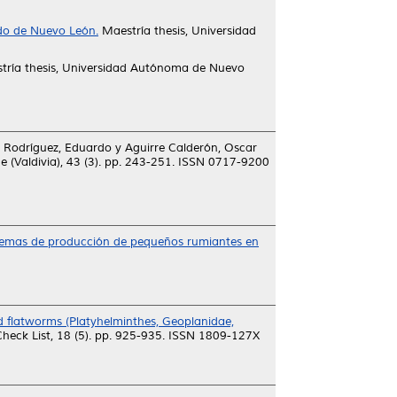
ado de Nuevo León.
Maestría thesis, Universidad
ría thesis, Universidad Autónoma de Nuevo
s Rodríguez, Eduardo
y
Aguirre Calderón, Oscar
 (Valdivia), 43 (3). pp. 243-251. ISSN 0717-9200
temas de producción de pequeños rumiantes en
 flatworms (Platyhelminthes, Geoplanidae,
heck List, 18 (5). pp. 925-935. ISSN 1809-127X