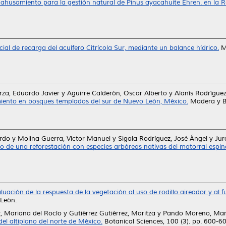
ahusamiento para la gestión natural de Pinus ayacahuite Ehren. en la R
al de recarga del acuífero Citrícola Sur, mediante un balance hídrico.
Ma
rza, Eduardo Javier
y
Aguirre Calderón, Oscar Alberto
y
Alanís Rodrígue
miento en bosques templados del sur de Nuevo León, México.
Madera y Bo
ardo
y
Molina Guerra, Víctor Manuel
y
Sigala Rodríguez, José Ángel
y
Jur
 de una reforestación con especies arbóreas nativas del matorral espi
luación de la respuesta de la vegetación al uso de rodillo aireador y al 
León.
, Mariana del Rocío
y
Gutiérrez Gutiérrez, Maritza
y
Pando Moreno, Mar
del altiplano del norte de México.
Botanical Sciences, 100 (3). pp. 600-6