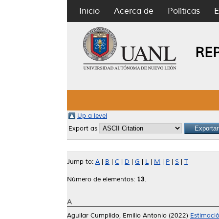
Inicio
Acerca de
Políticas
E
RE
Up a level
Export as
Jump to:
A
|
B
|
C
|
D
|
G
|
L
|
M
|
P
|
S
|
T
Número de elementos:
13
.
A
Aguilar Cumplido, Emilio Antonio
(2022)
Estimació