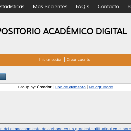
stadísticas
Más Recientes
FAQ's
Contacto
B
POSITORIO ACADÉMICO DIGITAL
Iniciar sesión
Crear cuenta
Group by:
Creador
|
Tipo de elemento
|
No agrupado
n del almacenamiento de carbono en un gradiente altitudinal en el nore