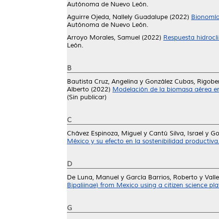
Autónoma de Nuevo León.
Aguirre Ojeda, Nallely Guadalupe
(2022)
Bionomía
Autónoma de Nuevo León.
Arroyo Morales, Samuel
(2022)
Respuesta hidrocl
León.
B
Bautista Cruz, Angelina
y
González Cubas, Rigobe
Alberto
(2022)
Modelación de la biomasa aérea en
(Sin publicar)
C
Chávez Espinoza, Miguel
y
Cantú Silva, Israel
y
Go
México y su efecto en la sostenibilidad productiva
D
De Luna, Manuel
y
García Barrios, Roberto
y
Vall
Bipaliinae) from Mexico using a citizen science pla
G