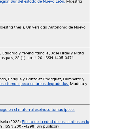
egión Sur del estado de Nuevo León.
Maestría
estría thesis, Universidad Autónoma de Nuevo
z, Eduardo
y
Yerena Yamallel, José Israel
y
Mata
sques, 28 (1). pp. 1-20. ISSN 1405-0471
ado, Enrique
y
González Rodríguez, Humberto
y
noso tamaulipeco en áreas degradadas.
Madera y
fuego en el matorral espinoso tamaulipeco.
isela
(2022)
Efecto de la edad de las semillas en la
09. ISSN 2007-4298 (Sin publicar)