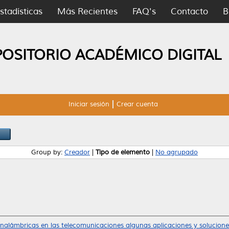
stadísticas
Más Recientes
FAQ's
Contacto
B
POSITORIO ACADÉMICO DIGITAL
Iniciar sesión
Crear cuenta
Group by:
Creador
|
Tipo de elemento
|
No agrupado
inalámbricas en las telecomunicaciones algunas aplicaciones y solucione