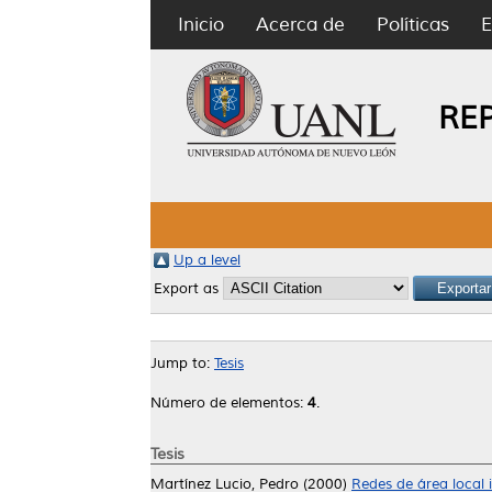
Inicio
Acerca de
Políticas
E
RE
Up a level
Export as
Jump to:
Tesis
Número de elementos:
4
.
Tesis
Martínez Lucio, Pedro
(2000)
Redes de área local 