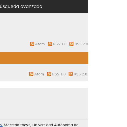
úsqueda avanzada
Atom
RSS 1.0
RSS 2.0
Atom
RSS 1.0
RSS 2.0
s.
Maestría thesis, Universidad Autónoma de