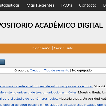
stadísticas
Más Recientes
FAQ's
Contacto
B
POSITORIO ACADÉMICO DIGITAL
Iniciar sesión
Crear cuenta
Group by:
Creador
|
Tipo de elemento
|
No agrupado
ermoluminiscente en el proceso de soldadura por arco eléctrico.
Maestría
a del sistema universal de telecomunicaciones móviles.
Maestría thesis, U
al para el estudio de los números reales.
Maestría thesis, Universidad A
adiológica de agua potable en las ciudades de Zacatecas y Guadalupe, d