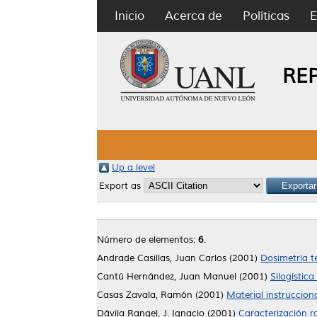
Inicio
Acerca de
Políticas
E
RE
Up a level
Export as
Número de elementos:
6
.
Andrade Casillas, Juan Carlos
(2001)
Dosimetría t
Cantú Hernández, Juan Manuel
(2001)
Silogístic
Casas Zavala, Ramón
(2001)
Material instruccion
Dávila Rangel, J. Ignacio
(2001)
Caracterización r