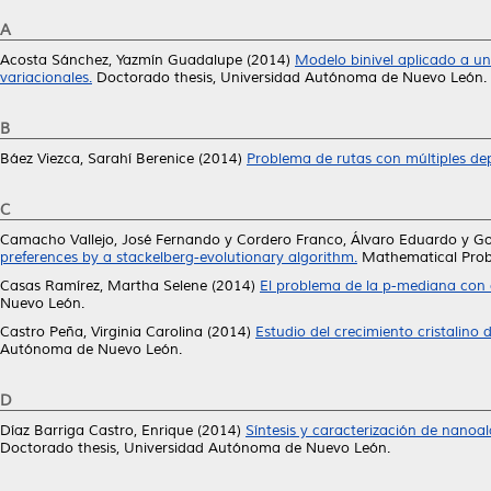
A
Acosta Sánchez, Yazmín Guadalupe
(2014)
Modelo binivel aplicado a un
variacionales.
Doctorado thesis, Universidad Autónoma de Nuevo León.
B
Báez Viezca, Sarahí Berenice
(2014)
Problema de rutas con múltiples de
C
Camacho Vallejo, José Fernando
y
Cordero Franco, Álvaro Eduardo
y
Go
preferences by a stackelberg-evolutionary algorithm.
Mathematical Probl
Casas Ramírez, Martha Selene
(2014)
El problema de la p-mediana con 
Nuevo León.
Castro Peña, Virginia Carolina
(2014)
Estudio del crecimiento cristalino
Autónoma de Nuevo León.
D
Díaz Barriga Castro, Enrique
(2014)
Síntesis y caracterización de nano
Doctorado thesis, Universidad Autónoma de Nuevo León.