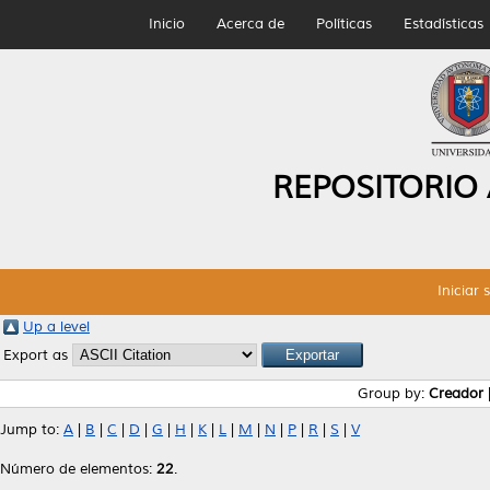
Inicio
Acerca de
Políticas
Estadísticas
REPOSITORIO
Iniciar 
Up a level
Export as
Group by:
Creador
Jump to:
A
|
B
|
C
|
D
|
G
|
H
|
K
|
L
|
M
|
N
|
P
|
R
|
S
|
V
Número de elementos:
22
.