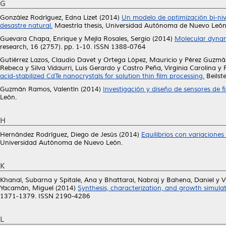
G
González Rodríguez, Edna Lizet
(2014)
Un modelo de optimización bi-nive
desastre natural.
Maestría thesis, Universidad Autónoma de Nuevo León
Guevara Chapa, Enrique
y
Mejía Rosales, Sergio
(2014)
Molecular dynami
research, 16 (2757). pp. 1-10. ISSN 1388-0764
Gutiérrez Lazos, Claudio Davet
y
Ortega López, Mauricio
y
Pérez Guzmá
Rebeca
y
Silva Vidaurri, Luis Gerardo
y
Castro Peña, Virginia Carolina
y
acid-stabilized CdTe nanocrystals for solution thin film processing.
Beilst
Guzmán Ramos, Valentín
(2014)
Investigación y diseño de sensores de fi
León.
H
Hernández Rodríguez, Diego de Jesús
(2014)
Equilibrios con variaciones
Universidad Autónoma de Nuevo León.
K
Khanal, Subarna
y
Spitale, Ana
y
Bhattarai, Nabraj
y
Bahena, Daniel
y
V
Yacamán, Miguel
(2014)
Synthesis, characterization, and growth simulat
1371-1379. ISSN 2190-4286
L