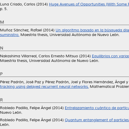
Luna Criado, Carlos
(2014)
Huge Avenues of Opportunities (With Some P
p. 5.
M
Muñoz Sánchez, Rafael
(2014)
Un algoritmo basado en la búsqueda disp
suministro.
Maestría thesis, Universidad Autónoma de Nuevo León.
N
Nakashima Villarreal, Carlos Ernesto Mitsuo
(2014)
Equilibrios con vari
Maestría thesis, Universidad Autónoma de Nuevo León.
P
Pérez Padrón, José Paz
y
Pérez Padrón, Joel
y
Flores Hernández, Ángel
tracking using delayed recurrent neural networks.
Mathematical Problems
R
Robledo Padilla, Felipe Ángel
(2014)
Entrelazamiento cuántico de partíc
Nuevo León.
Robledo Padilla, Felipe Ángel
(2014)
Quantum entanglement of particles 
León.