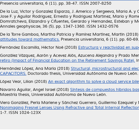
Presencia universitaria, 6 (11). pp. 38-47. ISSN 2007-8250
De la Luz, Victor
y
Gonzalez Esparza, J. Americo
y
Sergeeva, Maria A.
y
Jose F.
y
Aguilar Rodriguez, Ernesto
y
Rodriguez Martinez, Mario
y
Rome
Domratcheva, Elizandro
y
Cifuentes, Gerardo
y
Hernandez, Esteban
y
Mo
Annales geophysicae, 36 (5). pp. 1347-1360. ISSN 1432-0576
De la Torre Gamboa, Martha Patricia
y
Ramírez Martínez, Martín
(2018
attitudes toward mathematics.
Presencia universitaria, 6 (11). pp. 60-
Fernández Escamilla, Héctor Noé
(2018)
Estructura y reactividad en supe
González Vázquez, Aarón
y
Acevez Alós, Azucena Alejandra
y
Prado Men
retiro (Impact of Financial Education on the Retirement Savings Rate).
I
Hernández López, Ana María
(2018)
Structural, microstructural and ele
CAPACITORS.
Doctorado thesis, Universidad Autónoma de Nuevo León.
López Vear, Lilian
(2018)
An exact algorithm to solve a cloud service bil
Navarro Aguilar, Angel Israel
(2018)
Síntesis de compuestos híbridos bas
Maestría thesis, Universidad Autónoma de Nuevo León.
Viera González, Perla Marlene
y
Sánchez Guerrero, Guillermo Ezequiel
y
Nonimaging Fresnel Lenses Using Refractive and Total Internal Reflectio
1-7. ISSN 1024-123X