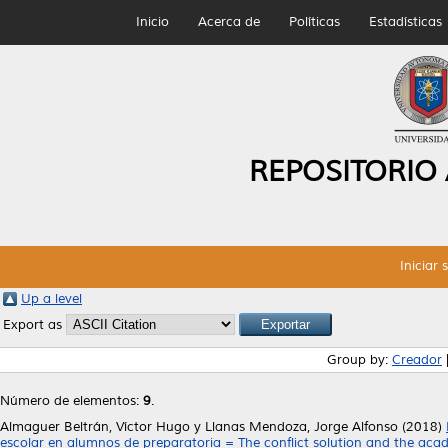
Inicio
Acerca de
Políticas
Estadísticas
REPOSITORIO
Iniciar 
Up a level
Export as
Group by:
Creador
Número de elementos:
9
.
Almaguer Beltrán, Víctor Hugo
y
Llanas Mendoza, Jorge Alfonso
(2018)
escolar en alumnos de preparatoria = The conflict solution and the acad