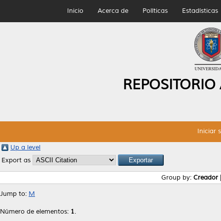
Inicio
Acerca de
Políticas
Estadísticas
REPOSITORIO
Iniciar 
Up a level
Export as
Group by:
Creador
Jump to:
M
Número de elementos:
1
.