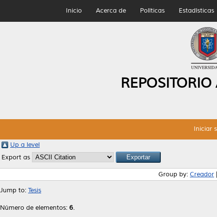
Inicio
Acerca de
Políticas
Estadísticas
REPOSITORIO
Iniciar 
Up a level
Export as
Group by:
Creador
Jump to:
Tesis
Número de elementos:
6
.