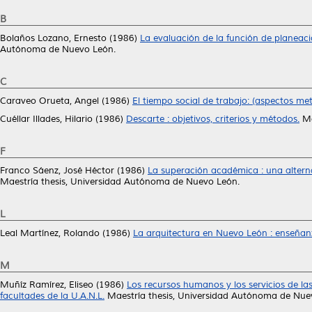
B
Bolaños Lozano, Ernesto
(1986)
La evaluación de la función de planea
Autónoma de Nuevo León.
C
Caraveo Orueta, Angel
(1986)
El tiempo social de trabajo: (aspectos met
Cuéllar Illades, Hilario
(1986)
Descarte : objetivos, criterios y métodos.
Ma
F
Franco Sáenz, José Héctor
(1986)
La superación académica : una altern
Maestría thesis, Universidad Autónoma de Nuevo León.
L
Leal Martínez, Rolando
(1986)
La arquitectura en Nuevo León : enseñanz
M
Muñíz Ramírez, Eliseo
(1986)
Los recursos humanos y los servicios de las b
facultades de la U.A.N.L.
Maestría thesis, Universidad Autónoma de Nue