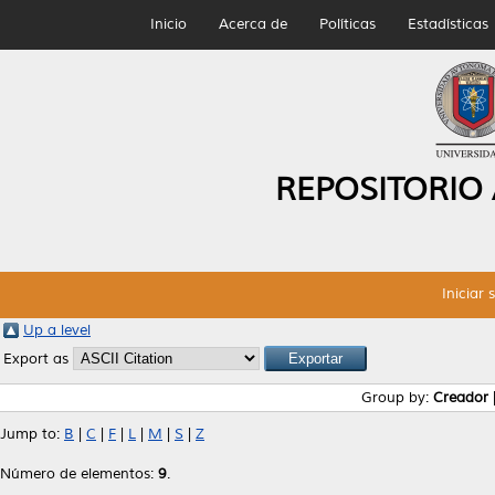
Inicio
Acerca de
Políticas
Estadísticas
REPOSITORIO
Iniciar 
Up a level
Export as
Group by:
Creador
Jump to:
B
|
C
|
F
|
L
|
M
|
S
|
Z
Número de elementos:
9
.