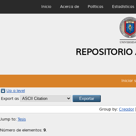
Inicio
Acerca de
Políticas
Estadísticas
REPOSITORIO
Iniciar 
Up a level
Export as
Group by:
Creador
Jump to:
Tesis
Número de elementos:
9
.