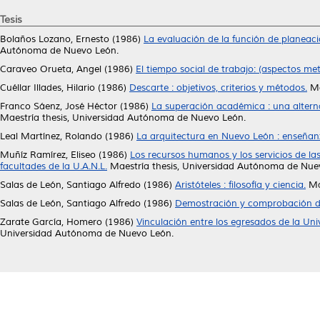
Tesis
Bolaños Lozano, Ernesto
(1986)
La evaluación de la función de planea
Autónoma de Nuevo León.
Caraveo Orueta, Angel
(1986)
El tiempo social de trabajo: (aspectos met
Cuéllar Illades, Hilario
(1986)
Descarte : objetivos, criterios y métodos.
Ma
Franco Sáenz, José Héctor
(1986)
La superación académica : una altern
Maestría thesis, Universidad Autónoma de Nuevo León.
Leal Martínez, Rolando
(1986)
La arquitectura en Nuevo León : enseñanz
Muñíz Ramírez, Eliseo
(1986)
Los recursos humanos y los servicios de las b
facultades de la U.A.N.L.
Maestría thesis, Universidad Autónoma de Nue
Salas de León, Santiago Alfredo
(1986)
Aristóteles : filosofía y ciencia.
Ma
Salas de León, Santiago Alfredo
(1986)
Demostración y comprobación d
Zarate García, Homero
(1986)
Vinculación entre los egresados de la Un
Universidad Autónoma de Nuevo León.