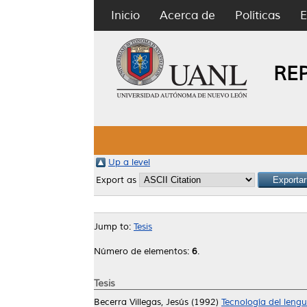
Inicio
Acerca de
Políticas
E
RE
Up a level
Export as
Jump to:
Tesis
Número de elementos:
6
.
Tesis
Becerra Villegas, Jesús
(1992)
Tecnología del leng