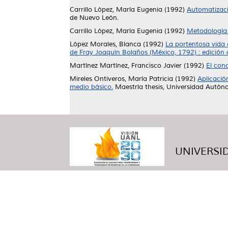
Carrillo López, María Eugenia
(1992)
Automatizaci
de Nuevo León.
Carrillo López, María Eugenia
(1992)
Metodología 
López Morales, Blanca
(1992)
La portentosa vida 
de Fray Joaquín Bolaños (México, 1792) : edición c
Martínez Martínez, Francisco Javier
(1992)
El con
Mireles Ontiveros, María Patricia
(1992)
Aplicació
medio básico.
Maestría thesis, Universidad Autó
UNIVERSID