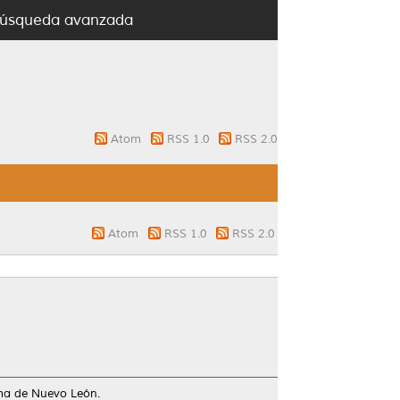
úsqueda avanzada
Atom
RSS 1.0
RSS 2.0
Atom
RSS 1.0
RSS 2.0
ma de Nuevo León.