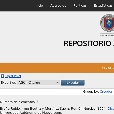
Inicio
Acerca de
Políticas
Estadísticas
REPOSITORIO
Iniciar 
Up a level
Export as
Group by:
Creador
Número de elementos:
3
.
Braña Rubio, Irma Beatriz
y
Martínez Sáenz, Ramón Narcizo
(1994)
Dicc
Universidad Autónoma de Nuevo León.