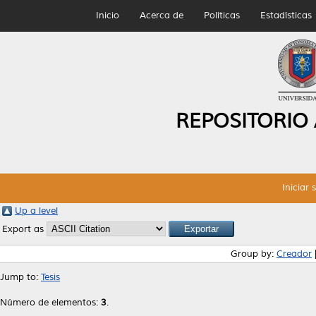
Inicio
Acerca de
Políticas
Estadísticas
REPOSITORIO
Iniciar 
Up a level
Export as
Group by:
Creador
Jump to:
Tesis
Número de elementos:
3
.