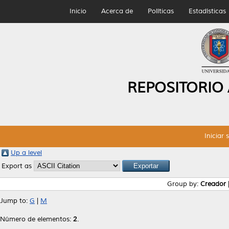
Inicio
Acerca de
Políticas
Estadísticas
REPOSITORIO
Iniciar 
Up a level
Export as
Group by:
Creador
Jump to:
G
|
M
Número de elementos:
2
.