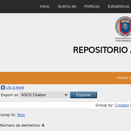
Inicio
Acerca de
Políticas
Estadísticas
REPOSITORIO
Iniciar 
Up a level
Export as
Group by:
Creador
Jump to:
Tesis
Número de elementos:
4
.