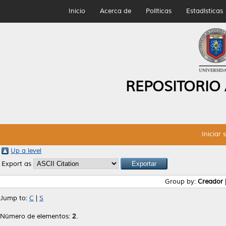
Inicio
Acerca de
Políticas
Estadísticas
REPOSITORIO
Iniciar 
Up a level
Export as
Group by:
Creador
Jump to:
C
|
S
Número de elementos:
2
.