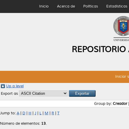
Inicio
Acerca de
Políticas
Estadísticas
REPOSITORIO
Iniciar 
Up a level
Export as
Group by:
Creador
Jump to:
A
|
D
|
H
|
J
|
L
|
M
|
R
|
T
Número de elementos:
13
.