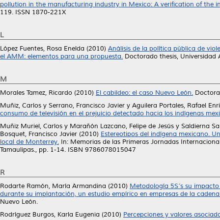
pollution in the manufacturing industry in Mexico: A verification of the i
119. ISSN 1870-221X
L
López Fuentes, Rosa Enelda
(2010)
Análisis de la política pública de vi
el AMM: elementos para una propuesta.
Doctorado thesis, Universidad
M
Morales Tamez, Ricardo
(2010)
El cabildeo: el caso Nuevo León.
Doctorad
Muñiz, Carlos
y
Serrano, Francisco Javier
y
Aguilera Portales, Rafael Enr
consumo de televisión en el prejuicio detectado hacia los indígenas mex
Muñiz Muriel, Carlos
y
Marañón Lazcano, Felipe de Jesús
y
Saldierna Sa
Bosquet, Francisco Javier
(2010)
Estereotipos del indígena mexicano. Un 
local de Monterrey.
In: Memorias de las Primeras Jornadas Internaciona
Tamaulipas., pp. 1-14. ISBN 9786078015047
R
Rodarte Ramón, María Armandina
(2010)
Metodología 5S´s su impacto e
durante su implantación, un estudio empírico en empresas de la cadena
Nuevo León.
Rodríguez Burgos, Karla Eugenia
(2010)
Percepciones y valores asociad