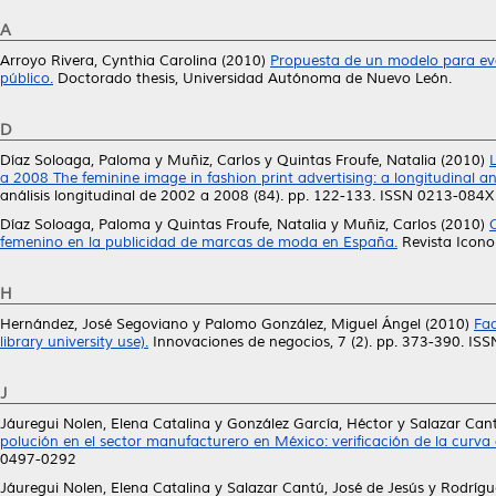
A
Arroyo Rivera, Cynthia Carolina
(2010)
Propuesta de un modelo para eval
público.
Doctorado thesis, Universidad Autónoma de Nuevo León.
D
Díaz Soloaga, Paloma
y
Muñiz, Carlos
y
Quintas Froufe, Natalia
(2010)
a 2008 The feminine image in fashion print advertising: a longitudinal 
análisis longitudinal de 2002 a 2008 (84). pp. 122-133. ISSN 0213-084X
Díaz Soloaga, Paloma
y
Quintas Froufe, Natalia
y
Muñiz, Carlos
(2010)
femenino en la publicidad de marcas de moda en España.
Revista Icono
H
Hernández, José Segoviano
y
Palomo González, Miguel Ángel
(2010)
Fac
library university use).
Innovaciones de negocios, 7 (2). pp. 373-390. IS
J
Jáuregui Nolen, Elena Catalina
y
González García, Héctor
y
Salazar Cant
polución en el sector manufacturero en México: verificación de la curva 
0497-0292
Jáuregui Nolen, Elena Catalina
y
Salazar Cantú, José de Jesús
y
Rodrígu