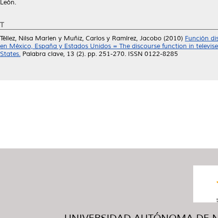
León.
T
Téllez, Nilsa Marlen
y
Muñiz, Carlos
y
Ramírez, Jacobo
(2010)
Función dis
en México, España y Estados Unidos = The discourse function in televised
States.
Palabra clave, 13 (2). pp. 251-270. ISSN 0122-8285