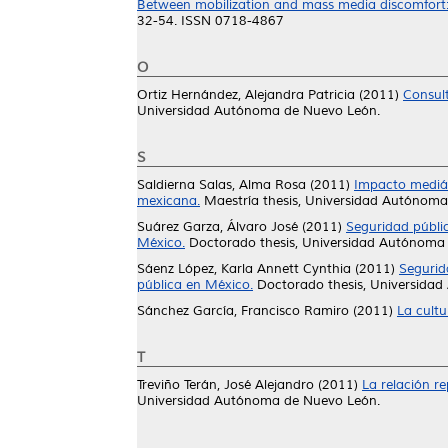
Between mobilization and mass media discomfort: t
32-54. ISSN 0718-4867
O
Ortiz Hernández, Alejandra Patricia
(2011)
Consult
Universidad Autónoma de Nuevo León.
S
Saldierna Salas, Alma Rosa
(2011)
Impacto mediáti
mexicana.
Maestría thesis, Universidad Autónoma
Suárez Garza, Álvaro José
(2011)
Seguridad públic
México.
Doctorado thesis, Universidad Autónoma
Sáenz López, Karla Annett Cynthia
(2011)
Segurid
pública en México.
Doctorado thesis, Universida
Sánchez García, Francisco Ramiro
(2011)
La cultu
T
Treviño Terán, José Alejandro
(2011)
La relación r
Universidad Autónoma de Nuevo León.