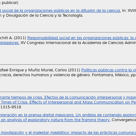
 publicar)
social de la organizaciones públicas en la difusión de la ciencia.
In: XVI
 y Divulgación de la Ciencia y la Tecnología.
hitl A.
(2011)
Responsabilidad social en las organizaciones públicas: la
gisladores.
XV Congreso Internacional de la Academia de Ciencias Admin
afael Enrique
y
Muñiz Muriel, Carlos
(2011)
Políticas públicas contra la 
racia, derechos humanos y violencia de género. Fontamara, México, 
nte tiempos de crisis. Efectos de la comunicación interpersonal y masiv
Times of Crisis. Effects of Interpersonal and Mass Communication on Pe
SN 1315-9518
igración en la prensa digital mexicana. Un análisis de contenido explor
 an analysis of exploratory nature from the framing theory.
Convergencia.
 movilización y el malestar mediático: impacto de las prácticas comunicat