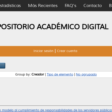
stadísticas
Más Recientes
FAQ's
Contacto
B
POSITORIO ACADÉMICO DIGITAL
Iniciar sesión
Crear cuenta
Group by:
Creador
|
Tipo de elemento
|
No agrupado
 modelo al cumplimiento de responsabilidades de los servidores públicos