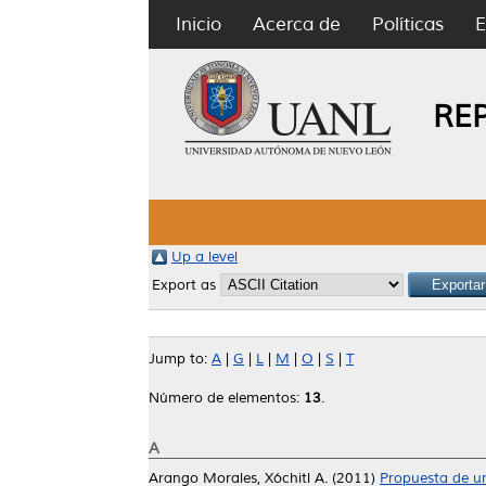
Inicio
Acerca de
Políticas
E
RE
Up a level
Export as
Jump to:
A
|
G
|
L
|
M
|
O
|
S
|
T
Número de elementos:
13
.
A
Arango Morales, Xóchitl A.
(2011)
Propuesta de un