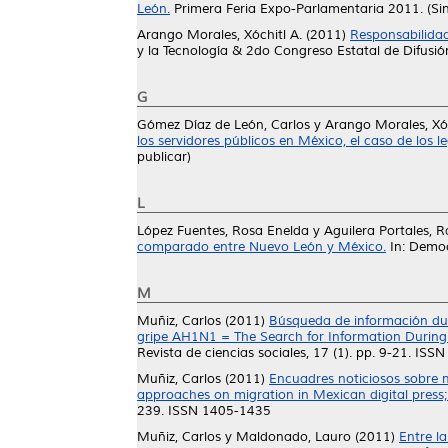
León.
Primera Feria Expo-Parlamentaria 2011. (Sin
Arango Morales, Xóchitl A.
(2011)
Responsabilidad 
y la Tecnología & 2do Congreso Estatal de Difusión
G
Gómez Díaz de León, Carlos
y
Arango Morales, Xóc
los servidores públicos en México, el caso de los le
publicar)
L
López Fuentes, Rosa Enelda
y
Aguilera Portales, R
comparado entre Nuevo León y México.
In: Democ
M
Muñiz, Carlos
(2011)
Búsqueda de información dura
gripe AH1N1 = The Search for Information During 
Revista de ciencias sociales, 17 (1). pp. 9-21. IS
Muñiz, Carlos
(2011)
Encuadres noticiosos sobre m
approaches on migration in Mexican digital press;
239. ISSN 1405-1435
Muñiz, Carlos
y
Maldonado, Lauro
(2011)
Entre la