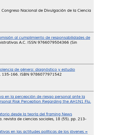
II Congreso Nacional de Divulgación de la Ciencia
 omisión al cumplimiento de responsabilidades de
istrativas A.C. ISSN 9766079504366 (Sin
violencia de género: diagnóstico y estudio
pp. 135-166. ISBN 9786077971542
a en la percepción de riesgo personal ante la
rsonal Risk Perception Regarding the AH1N1 Flu.
atorio desde la teoría del framing News
 revista de ciencias sociales, 18 (55). pp. 213-
ivas en las actitudes políticas de los jóvenes =