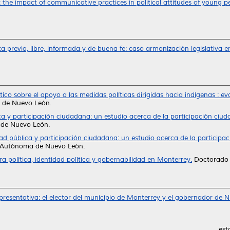
he impact of communicative practices in political attitudes of young p
a previa, libre, informada y de buena fe: caso armonización legislativa 
co sobre el apoyo a las medidas políticas dirigidas hacia indígenas : e
 de Nuevo León.
a y participación ciudadana: un estudio acerca de la participación ciu
 de Nuevo León.
ad pública y participación ciudadana: un estudio acerca de la participa
d Autónoma de Nuevo León.
ra política, identidad política y gobernabilidad en Monterrey.
Doctorado 
epresentativa: el elector del municipio de Monterrey y el gobernador de 
est