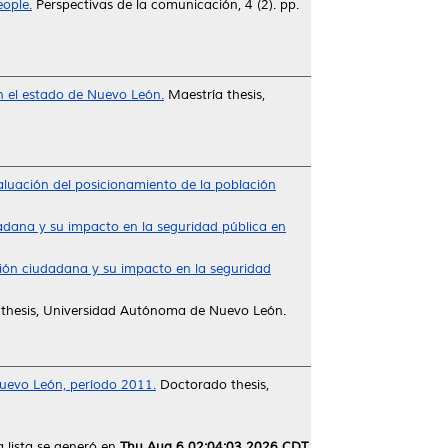
eople.
Perspectivas de la comunicación, 4 (2). pp.
en el estado de Nuevo León.
Maestría thesis,
valuación del posicionamiento de la población
dadana y su impacto en la seguridad pública en
ción ciudadana y su impacto en la seguridad
thesis, Universidad Autónoma de Nuevo León.
Nuevo León, período 2011.
Doctorado thesis,
a lista se generó en
Thu Aug 6 02:04:03 2026 CDT
.