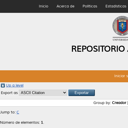
Inicio
Acerca de
Políticas
Estadísticas
REPOSITORIO
Iniciar 
Up a level
Export as
Group by:
Creador
Jump to:
C
Número de elementos:
1
.