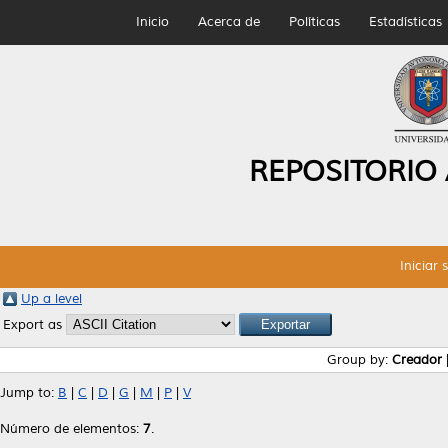
Inicio
Acerca de
Políticas
Estadísticas
REPOSITORIO
Iniciar 
Up a level
Export as
Group by:
Creador
Jump to:
B
|
C
|
D
|
G
|
M
|
P
|
V
Número de elementos:
7
.