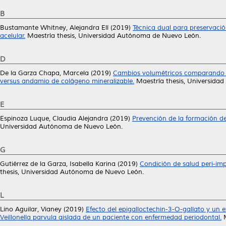
B
Bustamante Whitney, Alejandra Elí
(2019)
Técnica dual para preservaci
acelular.
Maestría thesis, Universidad Autónoma de Nuevo León.
D
De la Garza Chapa, Marcela
(2019)
Cambios volumétricos comparando do
versus andamio de colágeno mineralizable.
Maestría thesis, Universida
E
Espinoza Luque, Claudia Alejandra
(2019)
Prevención de la formación d
Universidad Autónoma de Nuevo León.
G
Gutiérrez de la Garza, Isabella Karina
(2019)
Condición de salud peri-imp
thesis, Universidad Autónoma de Nuevo León.
L
Lino Aguilar, Vianey
(2019)
Efecto del epigalloctechin-3-O-gallato y un 
Veillonella parvula aislada de un paciente con enfermedad periodontal.
M