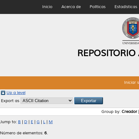
Inicio
Acerca de
Políticas
Estadísticas
REPOSITORIO
Iniciar 
Up a level
Export as
Group by:
Creador
Jump to:
B
|
D
|
E
|
G
|
L
|
M
Número de elementos:
6
.