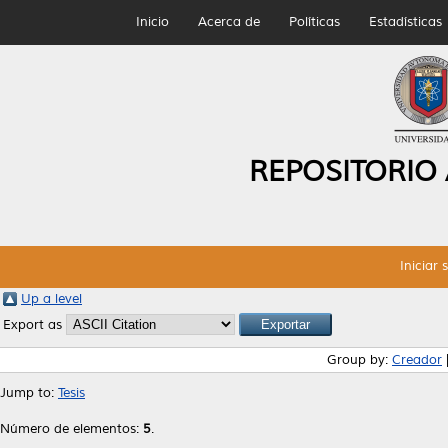
Inicio
Acerca de
Políticas
Estadísticas
REPOSITORIO
Iniciar 
Up a level
Export as
Group by:
Creador
Jump to:
Tesis
Número de elementos:
5
.