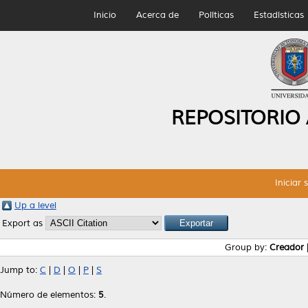
Inicio
Acerca de
Políticas
Estadísticas
REPOSITORIO
Iniciar 
Up a level
Export as
Group by:
Creador
Jump to:
C
|
D
|
O
|
P
|
S
Número de elementos:
5
.