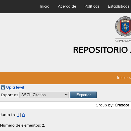
Inicio
Acerca de
Políticas
Estadísticas
REPOSITORIO
Iniciar 
Up a level
Export as
Group by:
Creador
Jump to:
J
|
O
Número de elementos:
2
.