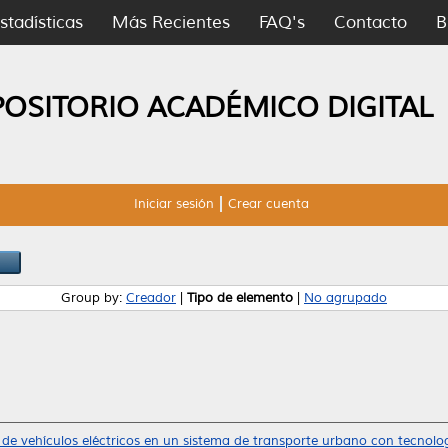
stadísticas
Más Recientes
FAQ's
Contacto
B
POSITORIO ACADÉMICO DIGITAL
Iniciar sesión
Crear cuenta
Group by:
Creador
|
Tipo de elemento
|
No agrupado
de vehículos eléctricos en un sistema de transporte urbano con tecnolo