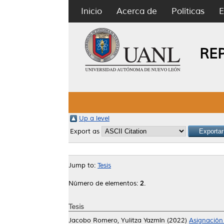
Inicio
Acerca de
Políticas
E
RE
Up a level
Export as
Jump to:
Tesis
Número de elementos:
2
.
Tesis
Jacobo Romero, Yulitza Yazmín
(2022)
Asignación 