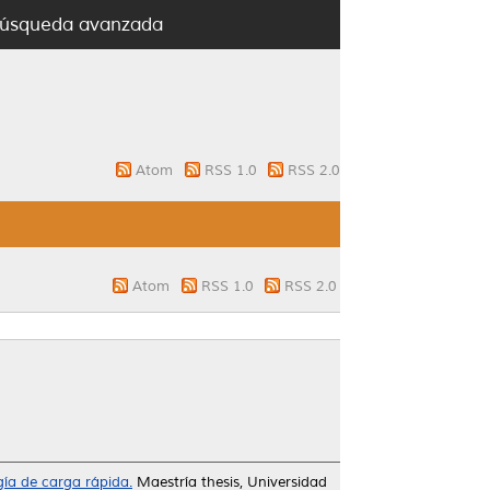
úsqueda avanzada
Atom
RSS 1.0
RSS 2.0
Atom
RSS 1.0
RSS 2.0
gía de carga rápida.
Maestría thesis, Universidad