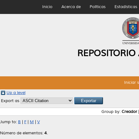
Inicio
Acerca de
Políticas
Estadísticas
REPOSITORIO
Iniciar 
Up a level
Export as
Group by:
Creador
Jump to:
B
|
F
|
M
|
V
Número de elementos:
4
.