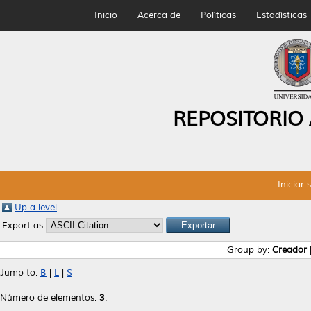
Inicio
Acerca de
Políticas
Estadísticas
REPOSITORIO
Iniciar 
Up a level
Export as
Group by:
Creador
Jump to:
B
|
L
|
S
Número de elementos:
3
.